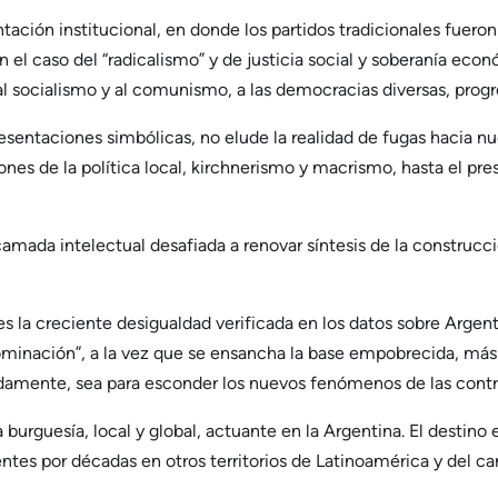
ntación institucional, en donde los partidos tradicionales fuer
 el caso del “radicalismo” y de justicia social y soberanía econ
l socialismo y al comunismo, a las democracias diversas, progres
esentaciones simbólicas, no elude la realidad de fugas hacia nu
iones de la política local, kirchnerismo y macrismo, hasta el 
amada intelectual desafiada a renovar síntesis de la construcci
s, es la creciente desigualdad verificada en los datos sobre Arge
ominación”, a la vez que se ensancha la base empobrecida, más a
radamente, sea para esconder los nuevos fenómenos de las contr
 burguesía, local y global, actuante en la Argentina. El destino
entes por décadas en otros territorios de Latinoamérica y del car