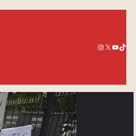
Instagram
X
YouTub
TikT