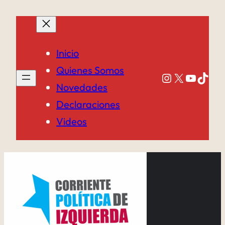
Saltar
al
contenido
Inicio
Quienes Somos
Instagram
X
YouTub
TikT
Novedades
Declaraciones
Videos